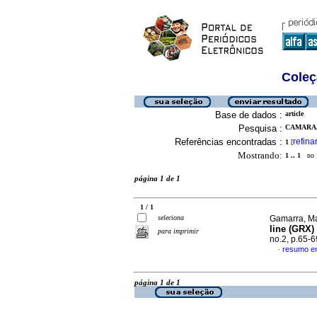
Coleç
Base de dados :
article
Pesquisa :
CAMARA,
Referências encontradas :
refina
1
[
Mostrando:
1 .. 1
no f
página 1 de 1
1 / 1
seleciona
Gamarra, Mar
line (GRX) 
para imprimir
no.2, p.65-
resumo em
·
página 1 de 1