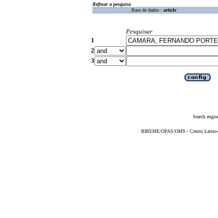
Refinar a pesquisa
Base de dados :
article
Pesquisar
1
2
3
Search engin
BIREME/OPAS/OMS - Centro Latino-Am