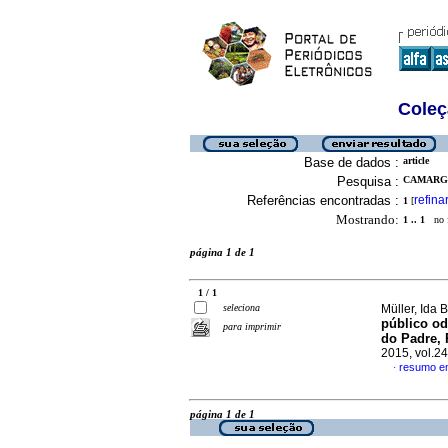
Coleç
Base de dados :
article
Pesquisa :
CAMARGO
Referências encontradas :
refina
1
[
Mostrando:
1 .. 1
no f
página 1 de 1
1 / 1
seleciona
Müller, Ida B
público od
para imprimir
do Padre, 
2015, vol.2
resumo e
·
página 1 de 1