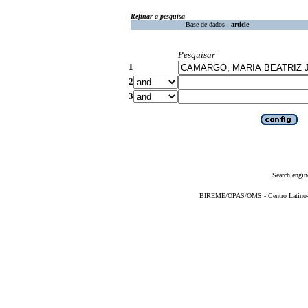
Refinar a pesquisa
Base de dados :
article
Pesquisar
1
2
3
Search engin
BIREME/OPAS/OMS - Centro Latino-Am