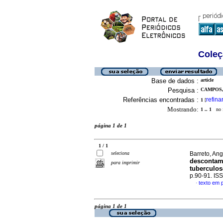
Coleç
Base de dados :
article
Pesquisa :
CAMPOS,
Referências encontradas :
refina
1
[
Mostrando:
1 .. 1
no f
página 1 de 1
1 / 1
seleciona
Barreto, Ang
descontami
para imprimir
tuberculo
p.90-91. IS
texto em 
·
página 1 de 1