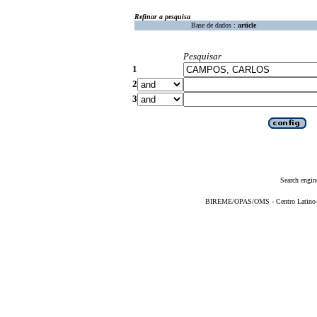
Refinar a pesquisa
Base de dados :
article
Pesquisar
1
2
3
Search engin
BIREME/OPAS/OMS - Centro Latino-Am