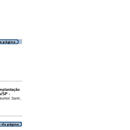
mplantação
u/SP -
eumol. Sanit.
,