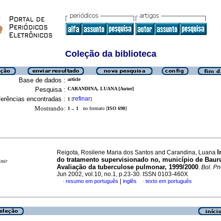
Coleção da biblioteca
Base de dados :
article
Pesquisa :
CARANDINA, LUANA [Autor]
erências encontradas :
refinar
1
[
]
Mostrando:
1 .. 1
no formato [
ISO 690
]
I
Reigota, Rosilene Maria dos Santos and Carandina, Luana
do tratamento supervisionado no, município de Baur
imir
Avaliação da tuberculose pulmonar, 1999/2000
.
Bol. Pn
Jun 2002, vol.10, no.1, p.23-30. ISSN 0103-460X
|
resumo em português
inglês
texto em português
·
·