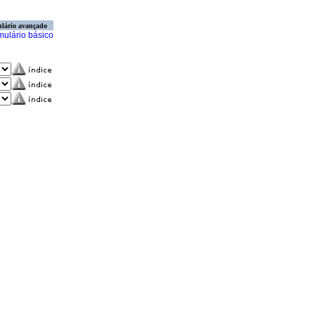
lário avançado
mulário básico