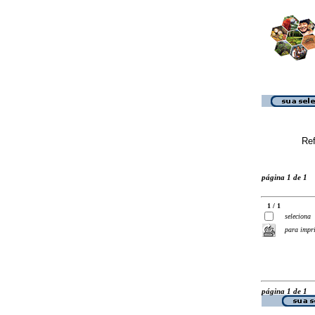
Ref
página 1 de 1
1 / 1
seleciona
para impr
página 1 de 1