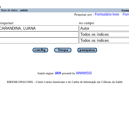
a
Base de dados :
article
Formu
Formulário livre
For
Pesquisar por :
esquisar
no campo
iAH
WWWISIS
Search engine:
powered by
BIREME/OPAS/OMS - Centro Latino-Americano e do Caribe de Informação em Ciências da Saúde