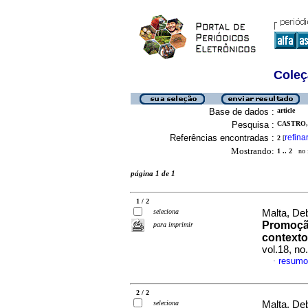
Coleç
Base de dados :
article
Pesquisa :
CASTRO,
Referências encontradas :
refina
2
[
Mostrando:
1 .. 2
no f
página 1 de 1
1 / 2
seleciona
Malta, De
Promoção
para imprimir
context
vol.18, n
resumo
·
2 / 2
seleciona
Malta, De