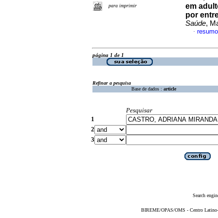
em adult
para imprimir
por entre
Saúde
, M
resumo
·
página 1 de 1
Refinar a pesquisa
Base de dados :
article
Pesquisar
1
2
3
Search engin
BIREME/OPAS/OMS - Centro Latino-Am