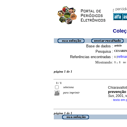
Coleç
Base de dados :
article
Pesquisa :
CESARINO
Referências encontradas :
refina
1
[
Mostrando:
1 .. 1
no f
página 1 de 1
1 / 1
seleciona
Chiaravallot
prevenção
para imprimir
Sus
, 2001, 
texto em 
·
página 1 de 1