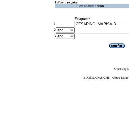
Refinar a pesquisa
Base de dados :
article
Pesquisar
1
2
3
Search engin
BIREME/OPAS/OMS - Centro Latino-Am