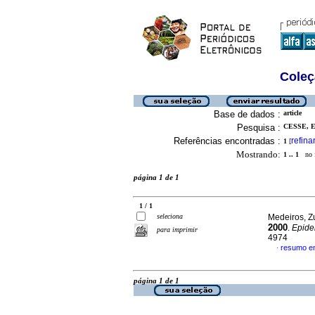
Coleç
Base de dados :
article
Pesquisa :
CESSE, E
Referências encontradas :
refina
1
[
Mostrando:
1 .. 1
no f
página 1 de 1
1 / 1
seleciona
Medeiros, Z
2000
.
Epide
para imprimir
4974
resumo e
·
página 1 de 1