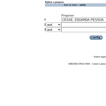
Refinar a pesquisa
Base de dados :
article
Pesquisar
1
2
3
Search engin
BIREME/OPAS/OMS - Centro Latino-Am