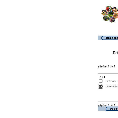
Ref
página 1 de 1
1 / 1
seleciona
para impr
página 1 de 1