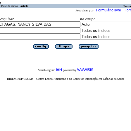
a
Base de dados :
article
Formu
Formulário livre
For
Pesquisar por :
esquisar
no campo
iAH
WWWISIS
Search engine:
powered by
BIREME/OPAS/OMS - Centro Latino-Americano e do Caribe de Informação em Ciências da Saúde