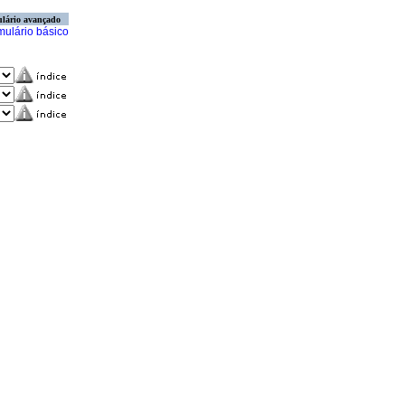
lário avançado
mulário básico