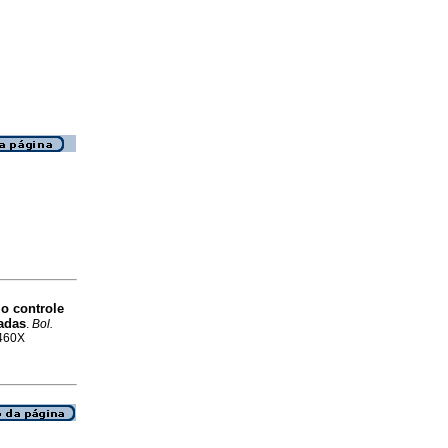
o controle
adas
.
Bol.
-460X