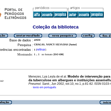
Coleção da biblioteca
Base de dados :
article
Pesquisa :
CHAGAS, NANCY SILVA DAS [Autor]
erências encontradas :
refinar
1
[
]
Mostrando:
1 .. 1
no formato [
ISO 690
]
Modelo de intervenção para 
Menezes, Lya Leyla de et al.
da tuberculose em albergues e instituições assemelh
imir
Pneumol. Sanit.
, Jun 2002, vol.10, no.1, p.81-82. ISSN 0103
texto em português
·