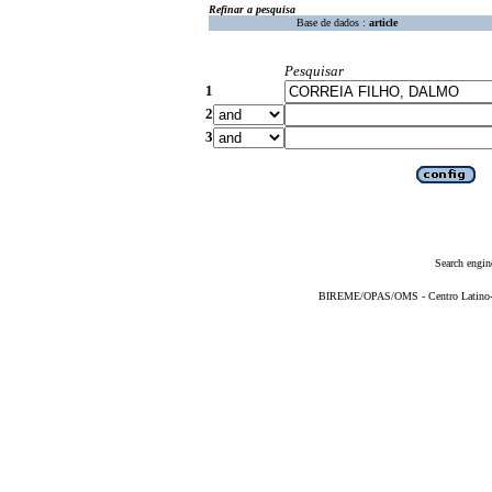
Refinar a pesquisa
Base de dados :
article
Pesquisar
1
2
3
Search engin
BIREME/OPAS/OMS - Centro Latino-Am