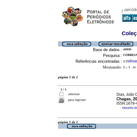
Coleç
Base de dados :
article
Pesquisa :
CORREIA
Referências encontradas :
refina
1
[
Mostrando:
1 .. 1
no f
página 1 de 1
1 / 1
seleciona
Dias, João C
Chagas, 2
para imprimir
ISSN 1679-
resumo e
·
página 1 de 1