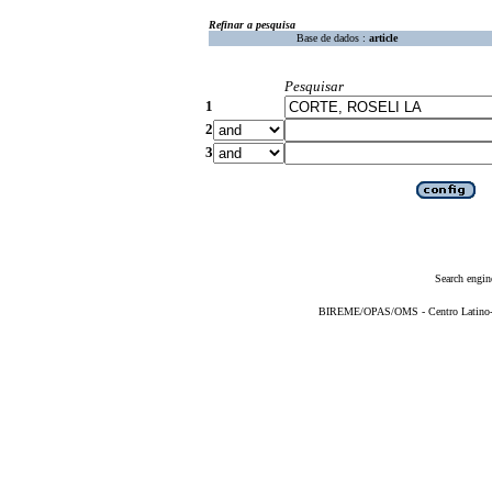
Refinar a pesquisa
Base de dados :
article
Pesquisar
1
2
3
Search engin
BIREME/OPAS/OMS - Centro Latino-Am