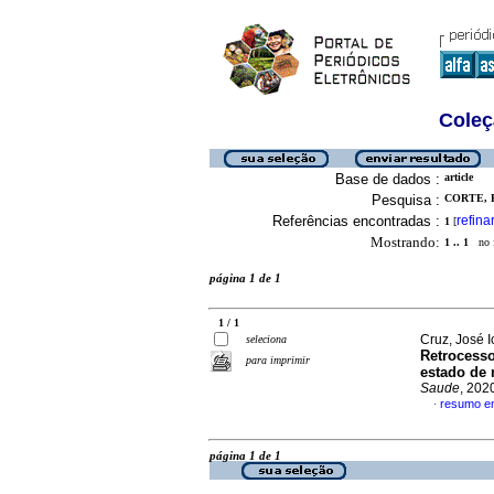
Coleç
Base de dados :
article
Pesquisa :
CORTE, R
Referências encontradas :
refina
1
[
Mostrando:
1 .. 1
no f
página 1 de 1
1 / 1
Cruz, José I
seleciona
Retrocess
para imprimir
estado de 
Saude
, 202
resumo e
·
página 1 de 1