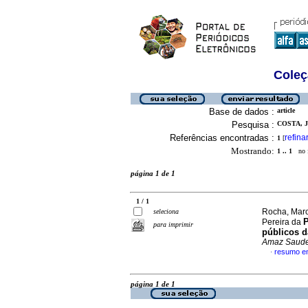
Coleç
Base de dados :
article
Pesquisa :
COSTA, J
Referências encontradas :
refina
1
[
Mostrando:
1 .. 1
no f
página 1 de 1
1 / 1
Rocha, Marc
seleciona
P
Pereira da
para imprimir
públicos d
Amaz Saud
resumo e
·
página 1 de 1