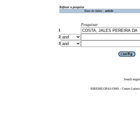
Refinar a pesquisa
Base de dados :
article
Pesquisar
1
2
3
Search engin
BIREME/OPAS/OMS - Centro Latino-Am