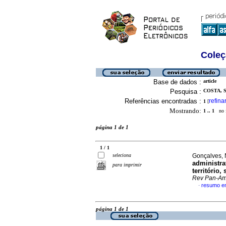
Coleç
Base de dados :
article
Pesquisa :
COSTA, 
Referências encontradas :
refina
1
[
Mostrando:
1 .. 1
no f
página 1 de 1
1 / 1
seleciona
Gonçalves, 
administra
para imprimir
território
Rev Pan-A
resumo e
·
página 1 de 1