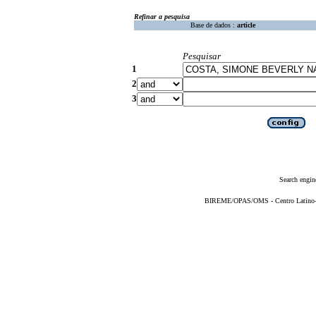
Refinar a pesquisa
Base de dados :
article
Pesquisar
1
2
3
Search engin
BIREME/OPAS/OMS - Centro Latino-Am