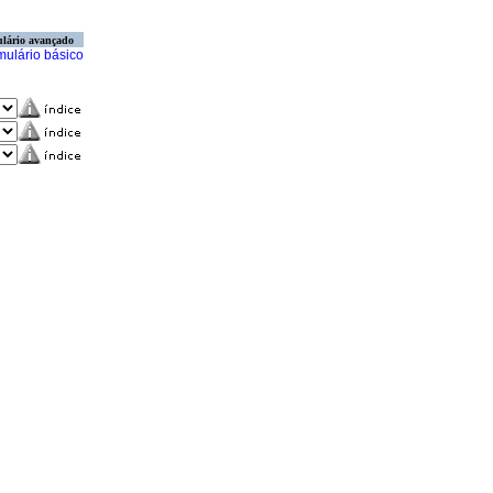
lário avançado
mulário básico