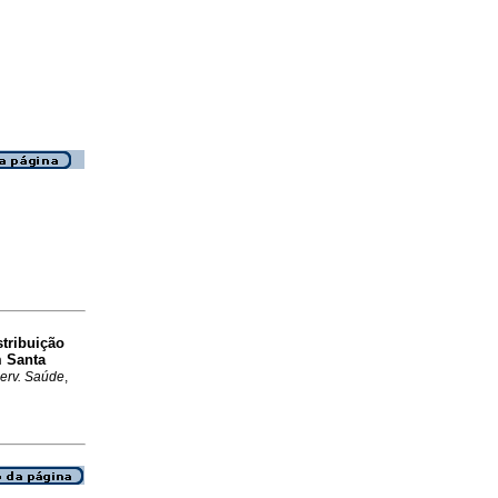
stribuição
m Santa
Serv. Saúde
,