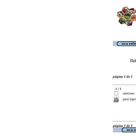
Ref
página 1 de 1
1 / 1
seleciona
para impr
página 1 de 1