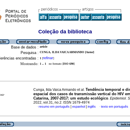
Coleção da biblioteca
Base de dados :
article
Pesquisa :
CUNGA, ILDA VAICA ARMANDO [Autor]
erências encontradas :
refinar
1
[
]
Mostrando:
1 .. 1
no formato [
ISO 690
]
Tendência temporal e di
Cunga, Ilda Vaica Armando et al.
espacial dos casos de transmissão vertical do HIV e
imir
Catarina, 2007-2017: um estudo ecológico
.
Epidemiol. 
2022, vol.31, no.2. ISSN 1679-4974
|
|
resumo em português
espanhol
inglês
texto em português
·
·