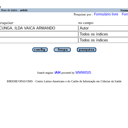
a
Base de dados :
article
Formu
Formulário livre
For
Pesquisar por :
esquisar
no campo
iAH
WWWISIS
Search engine:
powered by
BIREME/OPAS/OMS - Centro Latino-Americano e do Caribe de Informação em Ciências da Saúde