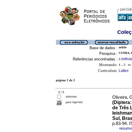
Coleç
Base de dados :
article
Pesquisa :
CUNHA, 
Referências encontradas :
refina
5
[
Mostrando:
1 .. 5
no f
Curriculum:
Lattes
página 1 de 1
1 / 5
seleciona
Oliveira, 
(Diptera
para imprimir
de Três 
leishman
Sul, Bras
p.83-94. 
resumo
·