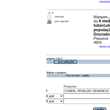
resumo
·
5 / 5
Marques, 
seleciona
A medi
da
para imprimir
tubercul
populaçã
Dourados
Pneumol. 
460X
texto 
·
página 1 de 1
Refinar a pesquisa
Base de dados :
article
Pesquisar
1
2
3