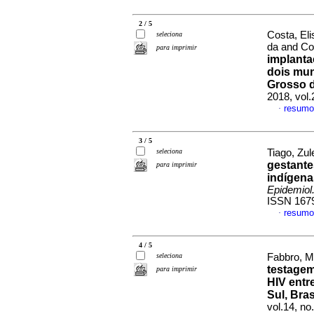
2 / 5
Costa, Eli
seleciona
da and Co
para imprimir
implant
dois mun
Grosso d
2018, vol
resumo
·
3 / 5
seleciona
Tiago, Zul
gestante
para imprimir
indígena
Epidemiol
ISSN 167
resumo
·
4 / 5
seleciona
Fabbro, Má
testagem
para imprimir
HIV entr
Sul, Bras
vol.14, n