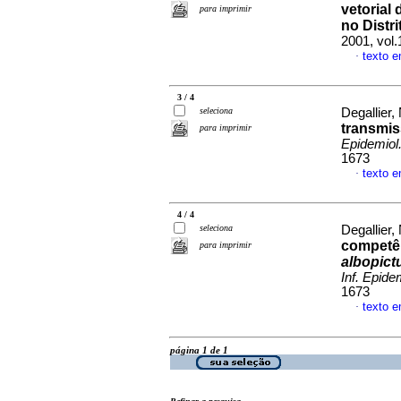
vetorial
para imprimir
no Distr
2001, vol.
texto 
·
3 / 4
seleciona
Degallier, 
transmis
para imprimir
Epidemiol
1673
texto 
·
4 / 4
seleciona
Degallier, 
competên
para imprimir
albopict
Inf. Epide
1673
texto 
·
página 1 de 1