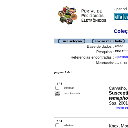
Coleç
Base de dados :
article
Pesquisa :
DEGALLI
Referências encontradas :
refina
4
[
Mostrando:
1 .. 4
no f
página 1 de 1
1 / 4
Carvalho, 
seleciona
Suscepti
para imprimir
temepho
Sus
, 2001
texto 
·
2 / 4
seleciona
Knox, Moni