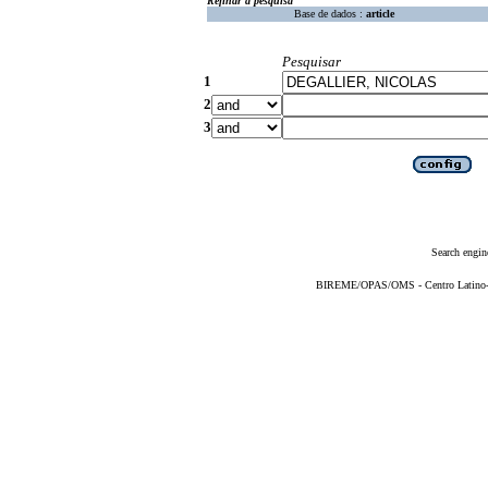
Refinar a pesquisa
Base de dados :
article
Pesquisar
1
2
3
Search engin
BIREME/OPAS/OMS - Centro Latino-Am