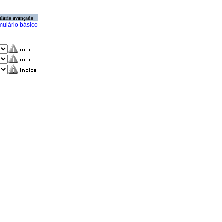
lário avançado
mulário básico