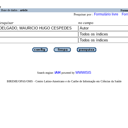
a
Base de dados :
article
Formu
Formulário livre
For
Pesquisar por :
esquisar
no campo
iAH
WWWISIS
Search engine:
powered by
BIREME/OPAS/OMS - Centro Latino-Americano e do Caribe de Informação em Ciências da Saúde