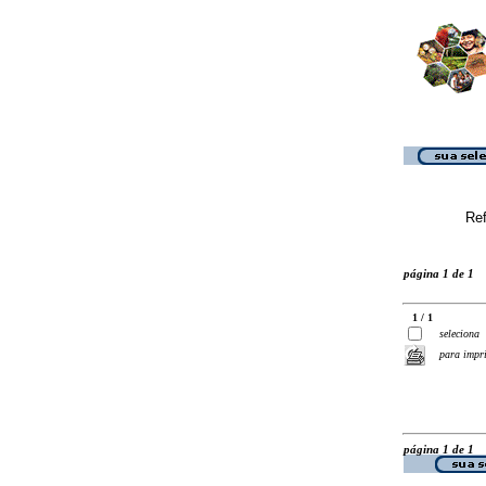
Ref
página 1 de 1
1 / 1
seleciona
para impr
página 1 de 1