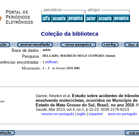
Coleção da biblioteca
Base de dados :
article
Pesquisa :
DELGADO, MAURICIO HUGO CESPEDES [Autor]
erências encontradas :
refinar
1
[
]
Mostrando:
1 .. 1
no formato [
ISO 690
]
Estudo sobre acidentes de trânsito
Ganne, Newton et al.
envolvendo motocicletas, ocorridos no Município d
imir
Estado de Mato Grosso do Sul, Brasil, no ano 2010
.
R
Saude
, Mar 2013, vol.4, no.1, p.15-22. ISSN 2176-6223
|
|
resumo em português
inglês
espanhol
texto em português
·
·