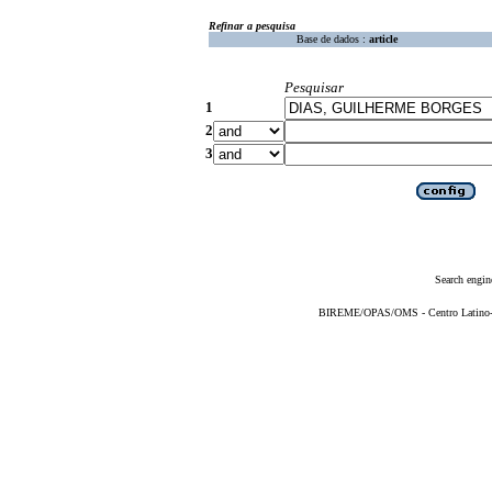
Refinar a pesquisa
Base de dados :
article
Pesquisar
1
2
3
Search engin
BIREME/OPAS/OMS - Centro Latino-Am