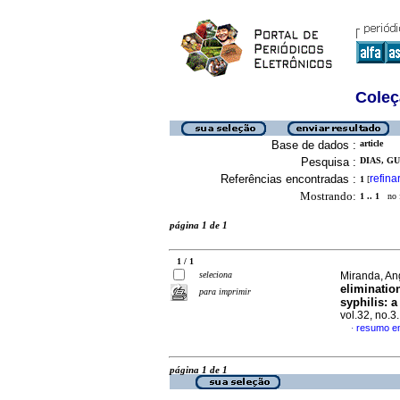
Coleç
Base de dados :
article
Pesquisa :
DIAS, G
Referências encontradas :
refina
1
[
Mostrando:
1 .. 1
no f
página 1 de 1
1 / 1
seleciona
Miranda, Ang
eliminatio
para imprimir
syphilis: a
vol.32, no.
resumo em
·
página 1 de 1