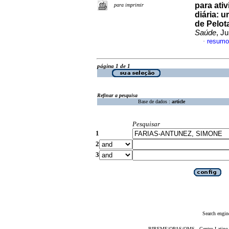
para ati
para imprimir
diária: 
de Pelot
Saúde
, J
resumo
·
página 1 de 1
Refinar a pesquisa
Base de dados :
article
Pesquisar
1
2
3
Search engin
BIREME/OPAS/OMS - Centro Latino-Am