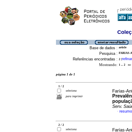
Coleç
Base de dados :
article
Pesquisa :
FARIAS-
Referências encontradas :
refina
2
[
Mostrando:
1 .. 2
no f
página 1 de 1
1 / 2
Farías-An
seleciona
Prevalên
para imprimir
populaçã
Serv. Saú
resumo
·
2 / 2
seleciona
Farías-An