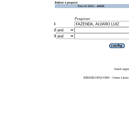
Refinar a pesquisa
Base de dados :
article
Pesquisar
1
2
3
Search engin
BIREME/OPAS/OMS - Centro Latino-Am