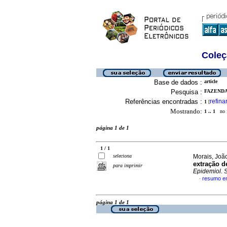
Coleç
Base de dados :
article
Pesquisa :
FAZENDA,
Referências encontradas :
refina
1
[
Mostrando:
1 .. 1
no f
página 1 de 1
1 / 1
seleciona
Morais, João
extração d
para imprimir
Epidemiol. 
resumo e
·
página 1 de 1