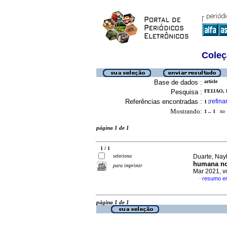
Coleç
Base de dados :
article
Pesquisa :
FEIJAO, 
Referências encontradas :
refina
1
[
Mostrando:
1 .. 1
no f
página 1 de 1
1 / 1
seleciona
Duarte, Nay
humana no 
para imprimir
Mar 2021, v
resumo e
·
página 1 de 1