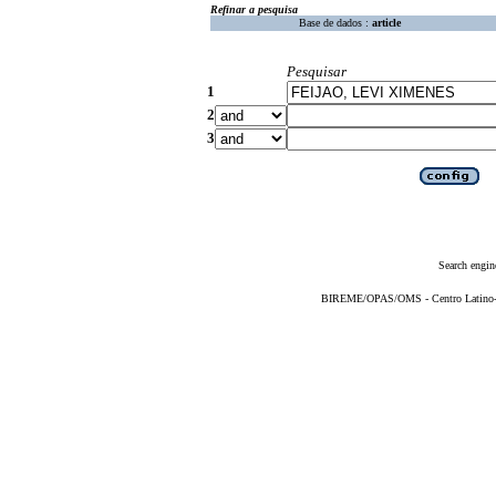
Refinar a pesquisa
Base de dados :
article
Pesquisar
1
2
3
Search engin
BIREME/OPAS/OMS - Centro Latino-Am