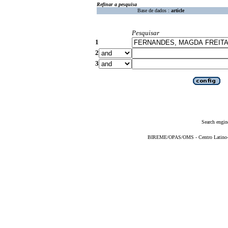
Refinar a pesquisa
Base de dados :
article
Pesquisar
1
2
3
Search engin
BIREME/OPAS/OMS - Centro Latino-Am