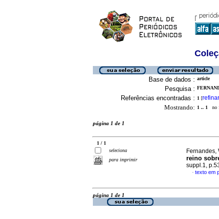
Coleç
Base de dados :
article
Pesquisa :
FERNAND
Referências encontradas :
refina
1
[
Mostrando:
1 .. 1
no f
página 1 de 1
1 / 1
seleciona
Fernandes, 
reino sobr
para imprimir
suppl.1, p.
texto em 
·
página 1 de 1