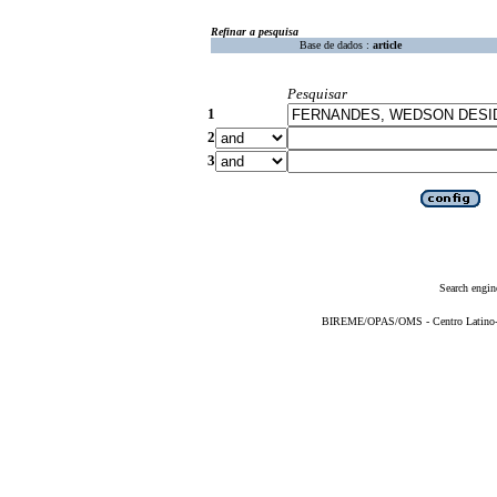
Refinar a pesquisa
Base de dados :
article
Pesquisar
1
2
3
Search engin
BIREME/OPAS/OMS - Centro Latino-Am