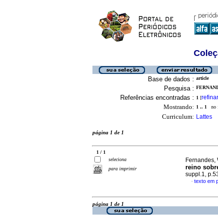
Coleç
Base de dados :
article
Pesquisa :
FERNAND
Referências encontradas :
refina
1
[
Mostrando:
1 .. 1
no f
Curriculum:
Lattes
página 1 de 1
1 / 1
seleciona
Fernandes, 
reino sobr
para imprimir
suppl.1, p.
texto em 
·
página 1 de 1