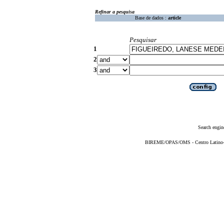
Refinar a pesquisa
Base de dados :
article
Pesquisar
1
2
3
Search engin
BIREME/OPAS/OMS - Centro Latino-Am