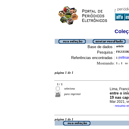
Coleç
Base de dados :
article
Pesquisa :
FIGUEIR
Referências encontradas :
refina
1
[
Mostrando:
1 .. 1
no f
página 1 de 1
1 / 1
seleciona
Lima, Franci
entre o in
para imprimir
19 nas capi
Mar 2021, v
resumo e
·
página 1 de 1