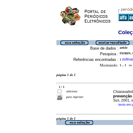
Coleç
Base de dados :
article
Pesquisa :
FIORIN, A
Referências encontradas :
refina
1
[
Mostrando:
1 .. 1
no f
página 1 de 1
1 / 1
seleciona
Chiaravallot
prevenção
para imprimir
Sus
, 2001, 
texto em 
·
página 1 de 1