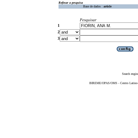
Refinar a pesquisa
Base de dados :
article
Pesquisar
1
2
3
Search engin
BIREME/OPAS/OMS - Centro Latino-Am