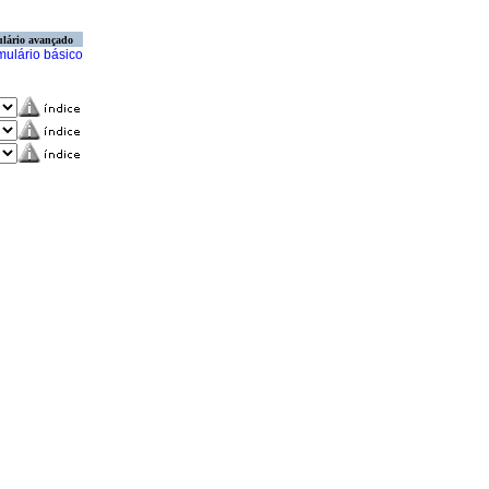
lário avançado
mulário básico