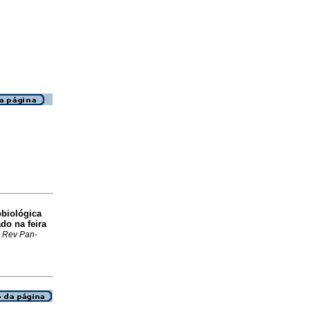
obiológica
o na feira
.
Rev Pan-
3