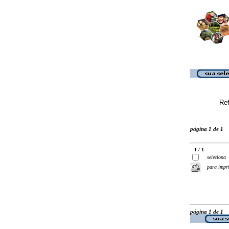
Ref
página 1 de 1
1 / 1
seleciona
para impr
página 1 de 1