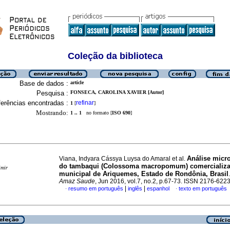
Coleção da biblioteca
Base de dados :
article
Pesquisa :
FONSECA, CAROLINA XAVIER [Autor]
erências encontradas :
refinar
1
[
]
Mostrando:
1 .. 1
no formato [
ISO 690
]
Análise micr
Viana, Indyara Cássya Luysa do Amaral et al.
do tambaqui (Colossoma macropomum) comercializad
imir
municipal de Ariquemes, Estado de Rondônia, Brasil
Amaz Saude
, Jun 2016, vol.7, no.2, p.67-73. ISSN 2176-622
|
|
resumo em português
inglês
espanhol
texto em português
·
·