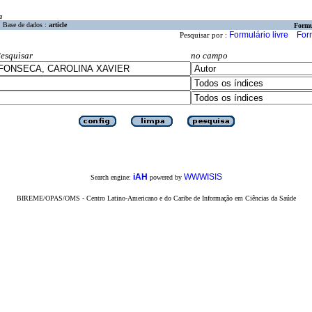
a
Base de dados :
article
Formu
Formulário livre
For
Pesquisar por :
esquisar
no campo
iAH
WWWISIS
Search engine:
powered by
BIREME/OPAS/OMS - Centro Latino-Americano e do Caribe de Informação em Ciências da Saúde