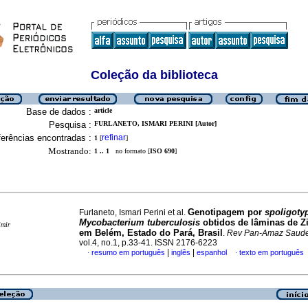
Coleção da biblioteca
Base de dados :
article
Pesquisa :
FURLANETO, ISMARI PERINI [Autor]
erências encontradas :
refinar
1
[
]
Mostrando:
1 .. 1
no formato [
ISO 690
]
Genotipagem por
spoligoty
Furlaneto, Ismari Perini et al.
Mycobacterium tuberculosis
obtidos de lâminas de Z
imir
em Belém, Estado do Pará, Brasil
.
Rev Pan-Amaz Saud
vol.4, no.1, p.33-41. ISSN 2176-6223
|
|
resumo em português
inglês
espanhol
texto em português
·
·