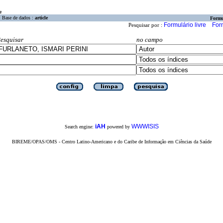
a
Base de dados :
article
Formu
Formulário livre
For
Pesquisar por :
esquisar
no campo
iAH
WWWISIS
Search engine:
powered by
BIREME/OPAS/OMS - Centro Latino-Americano e do Caribe de Informação em Ciências da Saúde