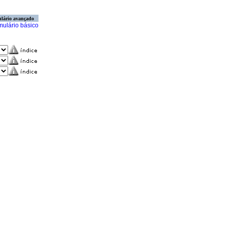
lário avançado
mulário básico