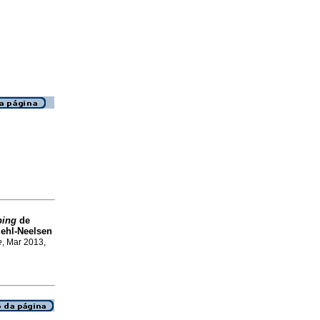
ping
de
iehl-Neelsen
e
, Mar 2013,