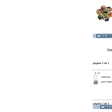
Ref
página 1 de 1
1 / 1
seleciona
para impr
página 1 de 1