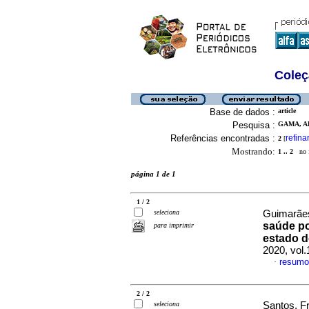
Coleç
Base de dados :
article
Pesquisa :
GAMA, A
Referências encontradas :
refina
2
[
Mostrando:
1 .. 2
no f
página 1 de 1
1 / 2
seleciona
Guimarães
saúde po
para imprimir
estado d
2020, vol
resumo
·
2 / 2
seleciona
Santos, F