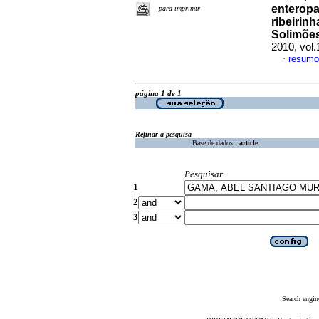
enteropa
para imprimir
ribeirin
Solimões
2010, vol.
resumo
·
página 1 de 1
Refinar a pesquisa
Base de dados :
article
Pesquisar
1
2
3
Search engin