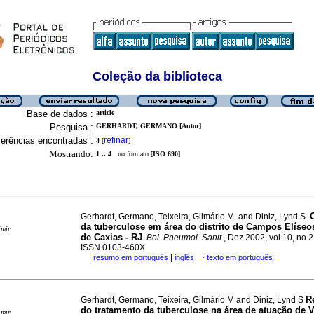
Coleção da biblioteca
Base de dados :
article
Pesquisa :
GERHARDT, GERMANO [Autor]
erências encontradas :
refinar
4
[
]
Mostrando:
1 .. 4
no formato [
ISO 690
]
Gerhardt, Germano, Teixeira, Gilmário M. and Diniz, Lynd S.
da tuberculose em área do distrito de Campos Elíse
imir
de Caxias - RJ
.
Bol. Pneumol. Sanit.
, Dez 2002, vol.10, no.2
ISSN 0103-460X
|
resumo em português
inglês
texto em português
·
·
R
Gerhardt, Germano, Teixeira, Gilmário M and Diniz, Lynd S
do tratamento da tuberculose na área de atuação de V
imir