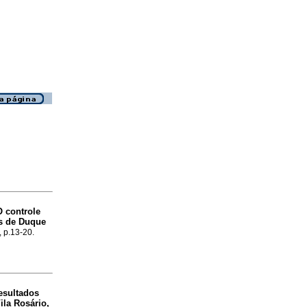
O controle
os de Duque
, p.13-20.
esultados
ila Rosário,