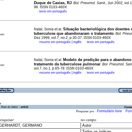
Duque de Caxias, RJ
.
Bol. Pneumol. Sanit.
, Jun 2002, vol.1
96. ISSN 0103-460X
texto em português
·
Situação bacteriológica dos doentes 
Natal, Sonia et al.
tuberculose que abandonaram o tratamento
.
Bol. Pneum
imir
Dez 1999, vol.7, no.2, p.30-37. ISSN 0103-460X
|
resumo em português
inglês
texto em português
·
·
Modelo de predição para o abandono
Natal, Sonia et al.
tratamento da tuberculose pulmonar
.
Bol. Pneumol. Sani
imir
vol.7, no.1, p.65-78. ISSN 0103-460X
|
resumo em português
inglês
texto em português
·
·
a
Base de dados :
article
Formu
Formulário livre
For
Pesquisar por :
esquisar
no campo