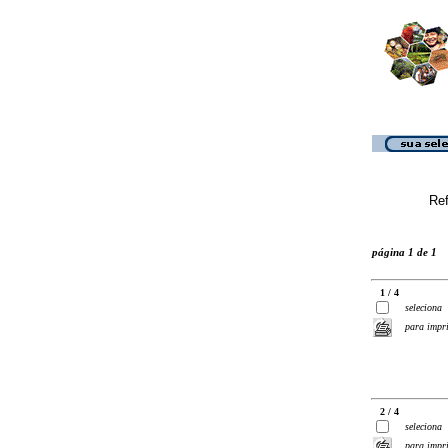
Ref
página 1 de 1
1 / 4
seleciona
para impr
2 / 4
seleciona
para impr