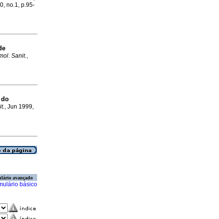
0, no.1, p.95-
de
ol. Sanit.
,
 do
t.
, Jun 1999,
lário avançado
mulário básico