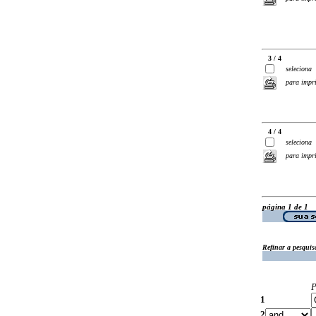
3 / 4
seleciona
para impr
4 / 4
seleciona
para impr
página 1 de 1
Refinar a pesquis
P
1
2