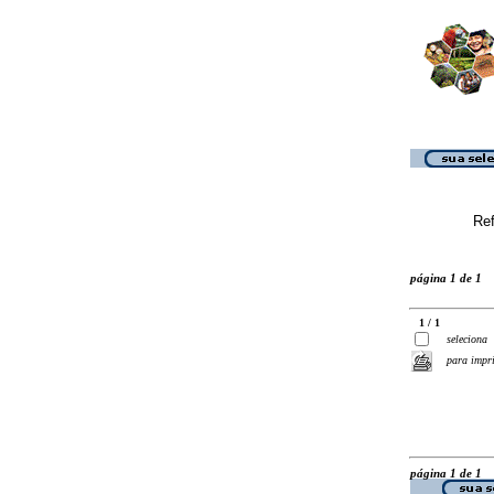
Ref
página 1 de 1
1 / 1
seleciona
para impr
página 1 de 1