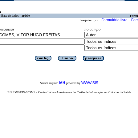
a
Base de dados :
article
Formu
Formulário livre
For
Pesquisar por :
esquisar
no campo
iAH
WWWISIS
Search engine:
powered by
BIREME/OPAS/OMS - Centro Latino-Americano e do Caribe de Informação em Ciências da Saúde