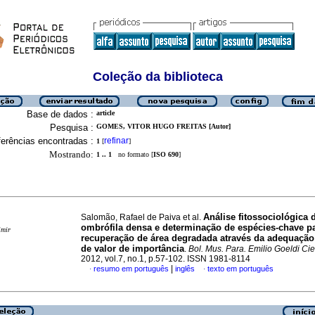
Coleção da biblioteca
Base de dados :
article
Pesquisa :
GOMES, VITOR HUGO FREITAS [Autor]
erências encontradas :
refinar
1
[
]
Mostrando:
1 .. 1
no formato [
ISO 690
]
Análise fitossociológica d
Salomão, Rafael de Paiva et al.
ombrófila densa e determinação de espécies-chave p
imir
recuperação de área degradada através da adequação
de valor de importância
.
Bol. Mus. Para. Emilio Goeldi Cie
2012, vol.7, no.1, p.57-102. ISSN 1981-8114
|
resumo em português
inglês
texto em português
·
·