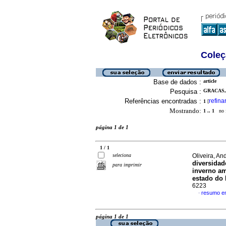
Coleç
Base de dados :
article
Pesquisa :
GRACAS, 
Referências encontradas :
refina
1
[
Mostrando:
1 .. 1
no f
página 1 de 1
1 / 1
seleciona
Oliveira, A
diversidad
para imprimir
inverno am
estado do 
6223
resumo e
·
página 1 de 1