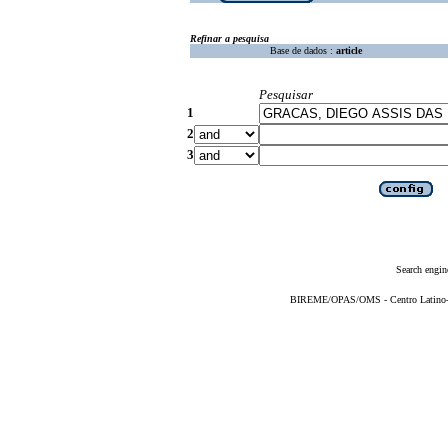
Refinar a pesquisa
Base de dados :
article
Pesquisar
1
2
3
Search engin
BIREME/OPAS/OMS - Centro Latino-Am