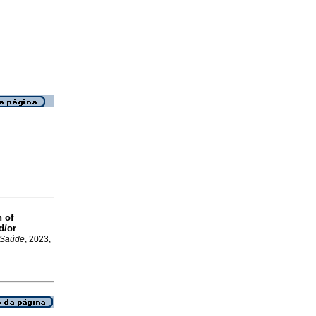
n of
d/or
. Saúde
, 2023,