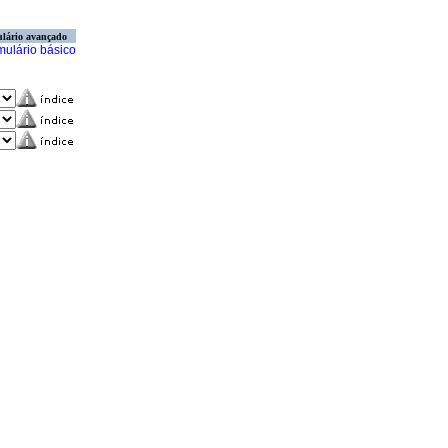
lário avançado
mulário básico