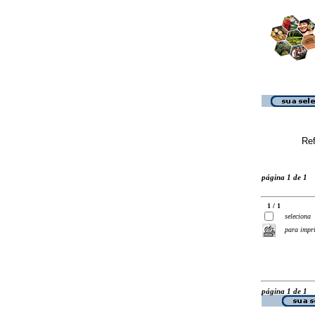
Ref
página 1 de 1
1 / 1
seleciona
para impr
página 1 de 1