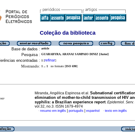
Coleção da biblioteca
Base de dados :
article
Pesquisa :
GUARABYRA, ARANAI SAMPAIO DINIZ [Autor]
erências encontradas :
refinar
1
[
]
Mostrando:
1 .. 1
no formato [
ISO 690
]
Subnational certificatio
Miranda, Angélica Espinosa et al.
elimination of mother-to-child transmission of HIV an
imir
syphilis: a Brazilian experience report
.
Epidemiol. Serv
vol.32, no.3. ISSN 1679-4974
|
|
resumo em inglês
português
espanhol
texto em inglês
·
·