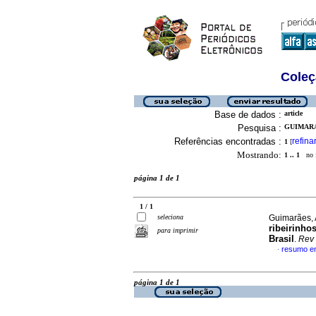
Coleç
Base de dados :
article
Pesquisa :
GUIMARA
Referências encontradas :
refina
1
[
Mostrando:
1 .. 1
no f
página 1 de 1
1 / 1
seleciona
Guimarães, 
ribeirinho
para imprimir
Brasil
.
Rev
resumo e
·
página 1 de 1