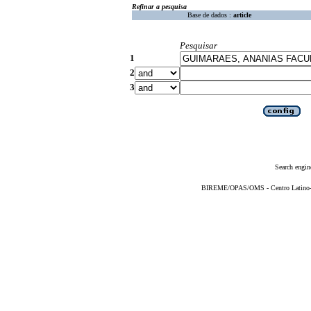
Refinar a pesquisa
Base de dados :
article
Pesquisar
1
2
3
Search engin
BIREME/OPAS/OMS - Centro Latino-Am