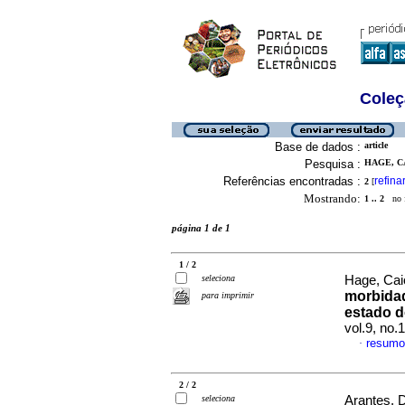
Coleç
Base de dados :
article
Pesquisa :
HAGE, C
Referências encontradas :
refina
2
[
Mostrando:
1 .. 2
no f
página 1 de 1
1 / 2
seleciona
Hage, Cai
morbidad
para imprimir
estado d
vol.9, no.
resumo
·
2 / 2
seleciona
Arantes, D