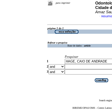
Odontolo
para imprimir
Cidade d
Amaz Sa
resumo
·
página 1 de 1
Refinar a pesquisa
Base de dados :
article
Pesquisar
1
2
3
Search engin
BIREME/OPAS/OMS - Centro Latino-Am