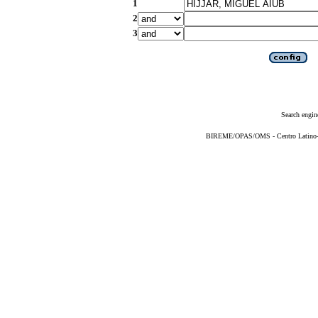
1
2
3
Search engin
BIREME/OPAS/OMS - Centro Latino-Am