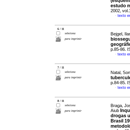
(esquema
estudo m
2002, vol
texto 
·
6 / 11
seleciona
Bejgel, Ila
biossegu
para imprimir
geográfi
p.85-86. 
texto 
·
7 / 11
seleciona
Natal, Son
tubercul
para imprimir
p.84-85. 
texto 
·
8 / 11
Braga, Jos
seleciona
Inqu
Aiub
para imprimir
drogas u
Brasil 1
metodol