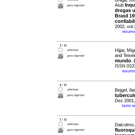
Braga, Jos
Inqu
Aiub
para imprimir
drogas u
Brasil 19
confiabi
2002, vol
resumo
·
3 / 11
Hijjar, Mi
seleciona
and Teixei
para imprimir
mundo
.
ISSN 010
resumo
·
4 / 11
seleciona
Bejgel, Ila
tubercul
para imprimir
Dez 2001,
texto 
·
5 / 11
seleciona
Dalcolmo, 
fluoroqu
para imprimir