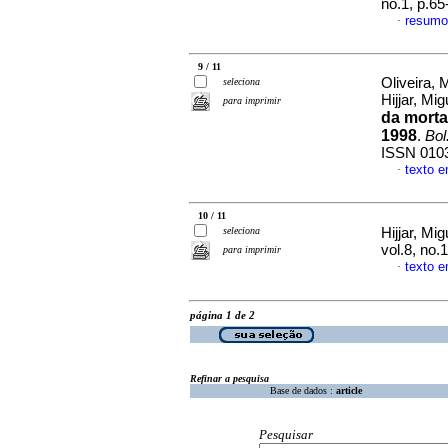
no.1, p.6
resumo
·
9 / 11
Oliveira, 
seleciona
Hijjar, Mi
para imprimir
da morta
1998
.
Bol
ISSN 010
texto 
·
10 / 11
seleciona
Hijjar, Mi
vol.8, no
para imprimir
texto 
·
página 1 de 2
Refinar a pesquisa
Base de dados :
article
Pesquisar