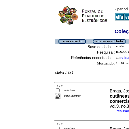
Coleç
Base de dados :
article
Pesquisa :
HIJJAR, 
Referências encontradas :
refina
11
[
Mostrando:
1 .. 10
no 
página 1 de 2
1 / 11
seleciona
Braga, Jos
cutâneas
para imprimir
comercia
vol.9, no
resumo
·
2 / 11
seleciona