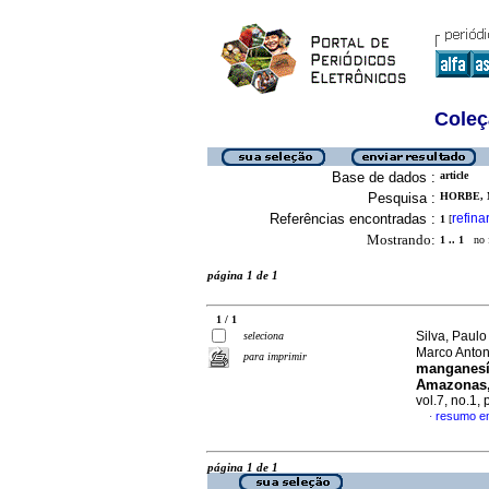
Coleç
Base de dados :
article
Pesquisa :
HORBE, 
Referências encontradas :
refina
1
[
Mostrando:
1 .. 1
no f
página 1 de 1
1 / 1
Silva, Paul
seleciona
Marco Anto
para imprimir
manganesíf
Amazonas,
vol.7, no.1,
resumo e
·
página 1 de 1