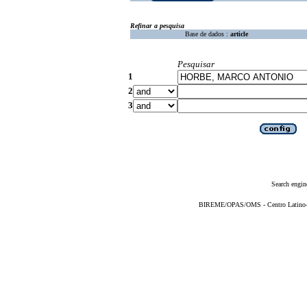
Refinar a pesquisa
Base de dados :
article
Pesquisar
1
2
3
Search engin
BIREME/OPAS/OMS - Centro Latino-Am