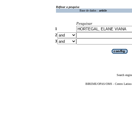
Refinar a pesquisa
Base de dados :
article
Pesquisar
1
2
3
Search engin
BIREME/OPAS/OMS - Centro Latino-Am