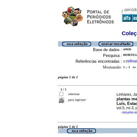
Coleç
Base de dados :
article
Pesquisa :
HORTEGA
Referências encontradas :
refina
1
[
Mostrando:
1 .. 1
no f
página 1 de 1
1 / 1
seleciona
Linhares, Ja
plantas me
para imprimir
Luís, Esta
vol.5, no.3,
resumo e
·
página 1 de 1