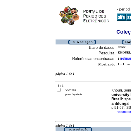
Coleç
Base de dados :
article
Pesquisa :
KHOURI, 
Referências encontradas :
refina
1
[
Mostrando:
1 .. 1
no f
página 1 de 1
1 / 1
seleciona
Khouri, Soni
university
para imprimir
Brazil: spe
antifungal 
p.51-57. IS
resumo em
·
página 1 de 1