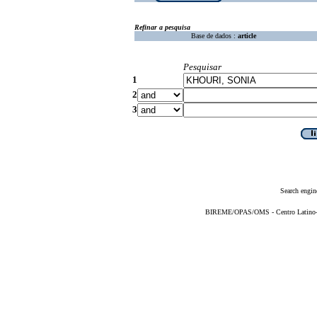
Refinar a pesquisa
Base de dados :
article
Pesquisar
1
2
3
Search engin
BIREME/OPAS/OMS - Centro Latino-Am