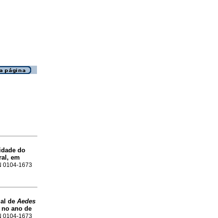
idade do
ral, em
SN 0104-1673
ial de
Aedes
 no ano de
SN 0104-1673