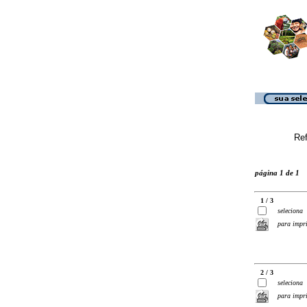
Ref
página 1 de 1
1 / 3
seleciona
para impr
2 / 3
seleciona
para impr