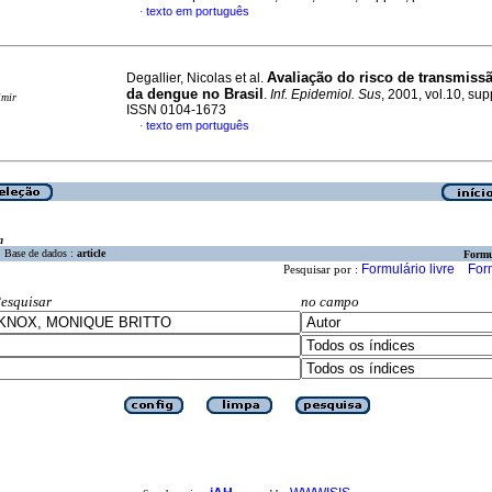
texto em português
·
Avaliação do risco de transmissã
Degallier, Nicolas et al.
da dengue no Brasil
.
Inf. Epidemiol. Sus
, 2001, vol.10, sup
imir
ISSN 0104-1673
texto em português
·
a
Base de dados :
article
Formu
Formulário livre
For
Pesquisar por :
esquisar
no campo