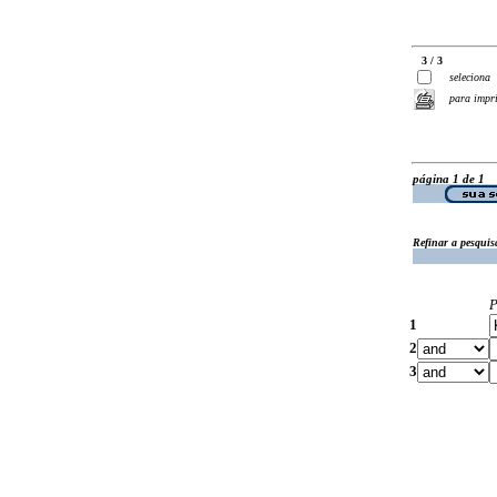
3 / 3
seleciona
para impr
página 1 de 1
Refinar a pesquis
P
1
2
3