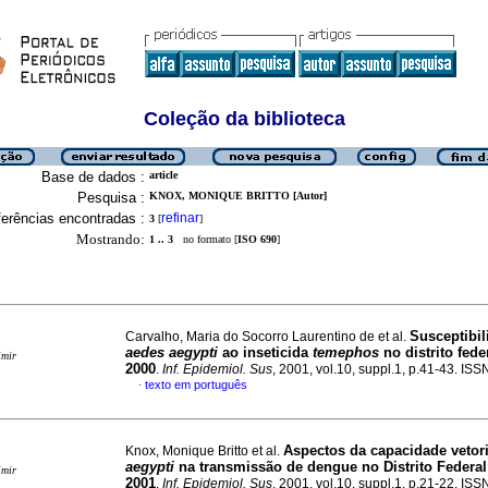
Coleção da biblioteca
Base de dados :
article
Pesquisa :
KNOX, MONIQUE BRITTO [Autor]
erências encontradas :
refinar
3
[
]
Mostrando:
1 .. 3
no formato [
ISO 690
]
Susceptibil
Carvalho, Maria do Socorro Laurentino de et al.
aedes aegypti
ao inseticida
temephos
no distrito fede
imir
2000
.
Inf. Epidemiol. Sus
, 2001, vol.10, suppl.1, p.41-43. IS
texto em português
·
Aspectos da capacidade vetor
Knox, Monique Britto et al.
aegypti
na transmissão de dengue no Distrito Federal
imir
2001
.
Inf. Epidemiol. Sus
, 2001, vol.10, suppl.1, p.21-22. IS