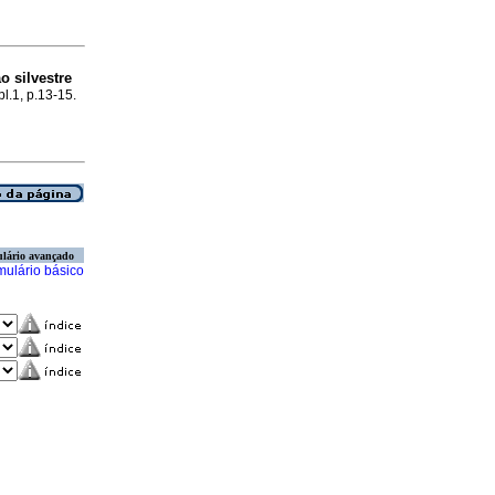
o silvestre
pl.1, p.13-15.
lário avançado
mulário básico