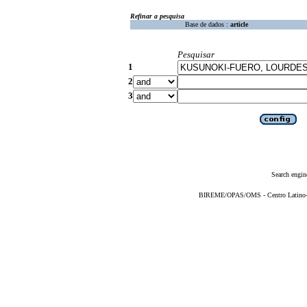
Refinar a pesquisa
Base de dados :
article
Pesquisar
1
2
3
Search engin
BIREME/OPAS/OMS - Centro Latino-Am