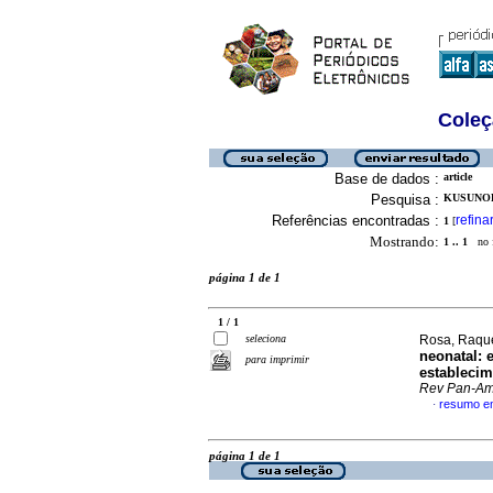
Coleç
Base de dados :
article
Pesquisa :
KUSUNOK
Referências encontradas :
refina
1
[
Mostrando:
1 .. 1
no f
página 1 de 1
1 / 1
seleciona
Rosa, Raque
neonatal: 
para imprimir
establecim
Rev Pan-A
resumo e
·
página 1 de 1