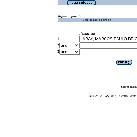
Refinar a pesquisa
Base de dados :
article
Pesquisar
1
2
3
Search engin
BIREME/OPAS/OMS - Centro Latino-Am