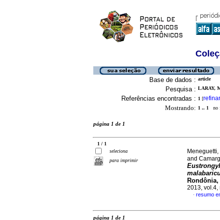
Coleç
Base de dados :
article
Pesquisa :
LARAY, 
Referências encontradas :
refina
1
[
Mostrando:
1 .. 1
no f
página 1 de 1
1 / 1
Meneguetti, 
seleciona
and Camarg
para imprimir
Eustrongy
malabaric
Rondônia, 
2013, vol.4
resumo e
·
página 1 de 1