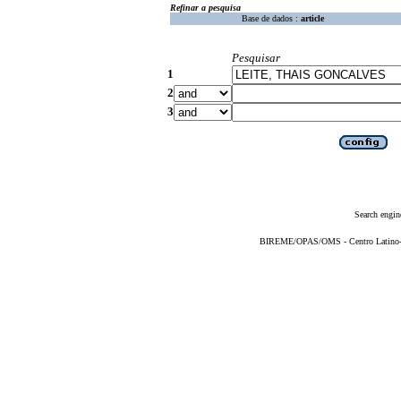
Refinar a pesquisa
Base de dados :
article
Pesquisar
1
2
3
Search engin
BIREME/OPAS/OMS - Centro Latino-Am