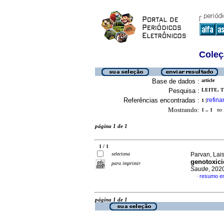
Coleç
Base de dados :
article
Pesquisa :
LEITE, 
Referências encontradas :
refina
1
[
Mostrando:
1 .. 1
no f
página 1 de 1
1 / 1
seleciona
Parvan, Lais
genotoxici
para imprimir
Saude
, 202
resumo e
·
página 1 de 1