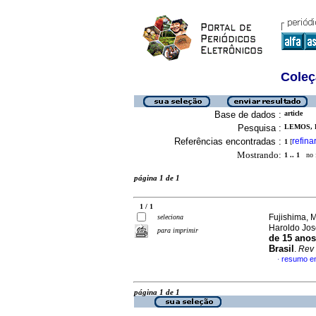
Coleç
Base de dados :
article
Pesquisa :
LEMOS, 
Referências encontradas :
refina
1
[
Mostrando:
1 .. 1
no f
página 1 de 1
1 / 1
Fujishima, 
seleciona
Haroldo Jo
para imprimir
de 15 anos
Brasil
.
Rev
resumo e
·
página 1 de 1