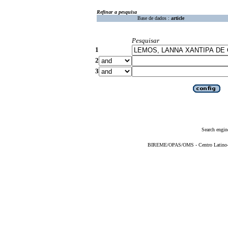
Refinar a pesquisa
Base de dados :
article
Pesquisar
1
2
3
Search engin
BIREME/OPAS/OMS - Centro Latino-Am