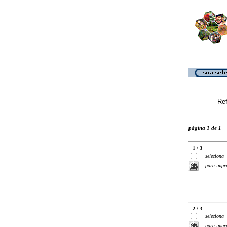
Ref
página 1 de 1
1 / 3
seleciona
para impr
2 / 3
seleciona
para impr