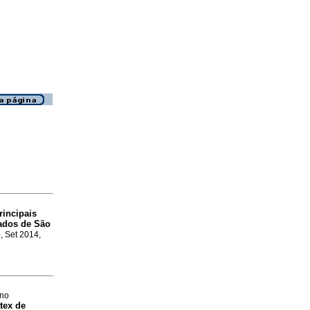
rincipais
cados de São
e
, Set 2014,
ano
tex de