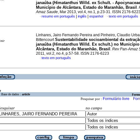
janaúba (
Himatanthus
Willd. ex Schult. - Apocynaceae
Município de Alcântara, Estado do Maranhão, Brasil
.
Amaz Saude
, Mar 2013, vol.4, no.1, p.23-31. ISSN 2176-622
|
|
resumo em português
inglês
espanhol
texto em português
·
·
Linhares, Jairo Fernando Pereira and Pinheiro, Claudio Urb
Sustentabilidade socioambiental da extraçã
Bittencourt
imir
janaúba (
Himatanthus
Willd. Ex schult.) no Município
Alcântara, Estado do Maranhão, Brasil
.
Rev Pan-Amaz 
2011, vol.2, no.4, p.57-58. ISSN 2176-6223
texto em português
·
a
Base de dados :
article
Formu
Formulário livre
For
Pesquisar por :
esquisar
no campo