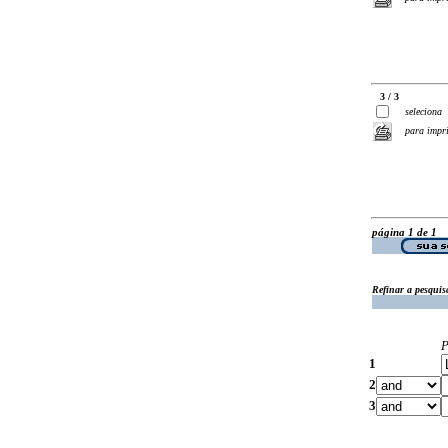
3 / 3
seleciona
para impr
página 1 de 1
Refinar a pesquis
P
1
2
3