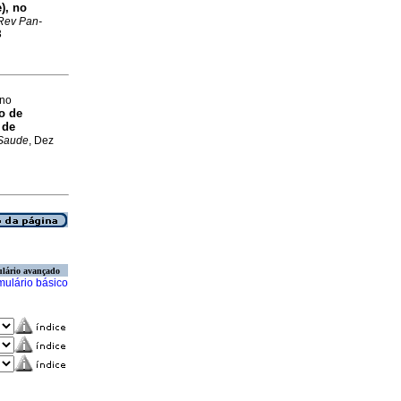
), no
Rev Pan-
3
ano
o de
 de
Saude
, Dez
lário avançado
mulário básico