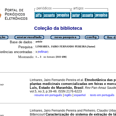
Coleção da biblioteca
Base de dados :
article
Pesquisa :
LINHARES, JAIRO FERNANDO PEREIRA [Autor]
erências encontradas :
refinar
3
[
]
Mostrando:
1 .. 3
no formato [
ISO 690
]
Etnobotânica das p
Linhares, Jairo Fernando Pereira et al.
plantas medicinais comercializadas em feiras e mer
imir
Luís, Estado do Maranhão, Brasil
.
Rev Pan-Amaz Saud
vol.5, no.3, p.39-46. ISSN 2176-6223
|
|
resumo em português
inglês
espanhol
texto em português
·
·
Linhares, Jairo Fernando Pereira and Pinheiro, Claudio Urb
Caracterização do sistema de extração de lá
Bittencourt
imir