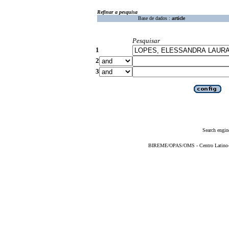
Refinar a pesquisa
Base de dados :
article
Pesquisar
1
2
3
Search engin
BIREME/OPAS/OMS - Centro Latino-Am