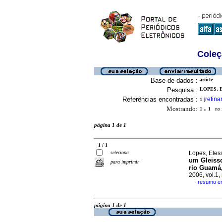
Coleç
Base de dados :
article
Pesquisa :
LOPES, 
Referências encontradas :
refina
1
[
Mostrando:
1 .. 1
no f
página 1 de 1
1 / 1
seleciona
Lopes, Eles
um Gleisso
para imprimir
rio Guamá
2006, vol.1
resumo e
·
página 1 de 1