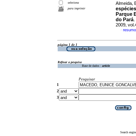
seleciona
Almeida, E
espécie
para imprimir
Parque E
do Pará
.
2009, vol
resumo
·
página 1 de 1
Refinar a pesquisa
Base de dados :
article
Pesquisar
1
2
3
Search engin