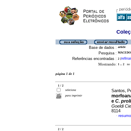
Coleç
Base de dados :
article
Pesquisa :
MACEDO,
Referências encontradas :
refina
2
[
Mostrando:
1 .. 2
no f
página 1 de 1
1 / 2
seleciona
Santos, Pe
morfoan
para imprimir
e
C. pro
Goeldi Cie
8114
resumo
·
2 / 2