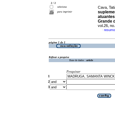
2 / 2
seleciona
Cava, Tati
suplemen
para imprimir
atuantes
Grande d
vol.26, n
resumo
·
página 1 de 1
Refinar a pesquisa
Base de dados :
article
Pesquisar
1
2
3