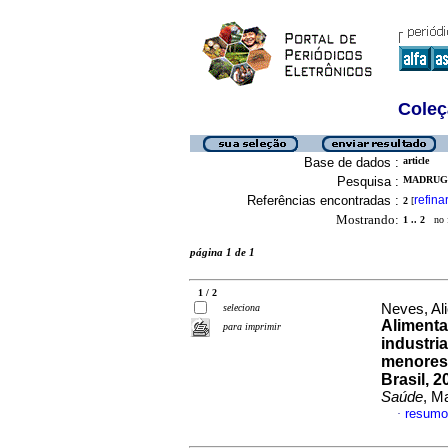
Coleç
Base de dados :
article
Pesquisa :
MADRUGA
Referências encontradas :
refina
2
[
Mostrando:
1 .. 2
no f
página 1 de 1
1 / 2
Neves, Al
seleciona
Aliment
para imprimir
industri
menores 
Brasil, 
Saúde
, M
resumo
·