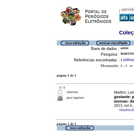
Coleç
Base de dados :
article
Pesquisa :
MARTINS,
Referências encontradas :
refina
1
[
Mostrando:
1 .. 1
no f
página 1 de 1
1 / 1
seleciona
Martins, Lari
gestante: 
para imprimir
woman: den
2013, vol.4,
resumo e
·
página 1 de 1