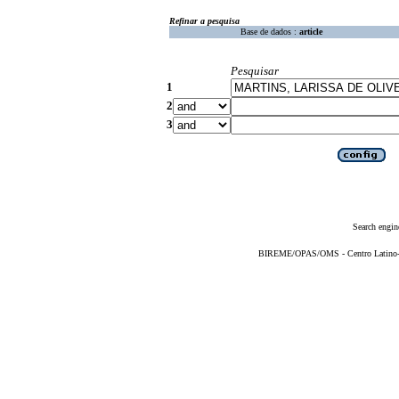
Refinar a pesquisa
Base de dados :
article
Pesquisar
1
2
3
Search engin
BIREME/OPAS/OMS - Centro Latino-Am