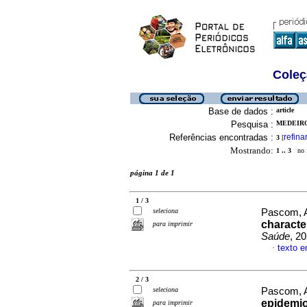
Coleç
Base de dados :
article
Pesquisa :
MEDEIRO
Referências encontradas :
refina
3
[
Mostrando:
1 .. 3
no f
página 1 de 1
1 / 3
seleciona
Pascom, A
characte
para imprimir
Saúde
, 2
texto e
·
2 / 3
seleciona
Pascom, A
epidemio
para imprimir