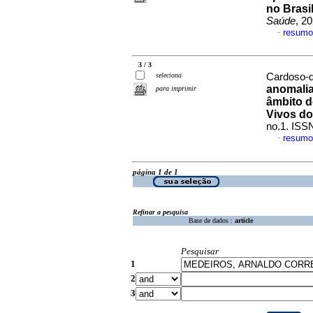
no Brasi
Saúde
, 2
resumo
·
3 / 3
seleciona
Cardoso-d
anomalia
para imprimir
âmbito d
Vivos do
no.1. ISS
resumo
·
página 1 de 1
Refinar a pesquisa
Base de dados :
article
Pesquisar
1
2
3