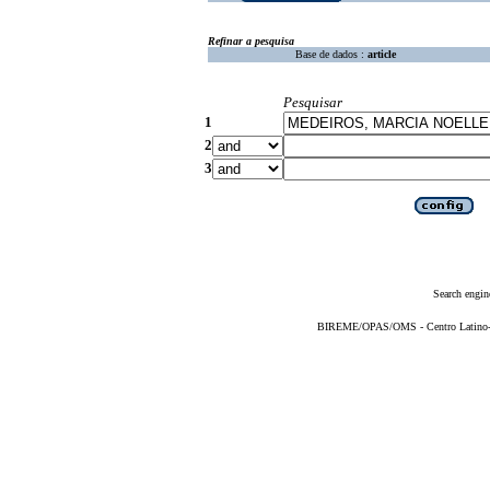
Refinar a pesquisa
Base de dados :
article
Pesquisar
1
2
3
Search engin
BIREME/OPAS/OMS - Centro Latino-Am