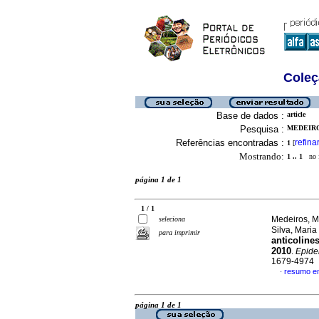
Coleç
Base de dados :
article
Pesquisa :
MEDEIRO
Referências encontradas :
refina
1
[
Mostrando:
1 .. 1
no f
página 1 de 1
1 / 1
Medeiros, M
seleciona
Silva, Maria
para imprimir
anticoline
2010
.
Epide
1679-4974
resumo e
·
página 1 de 1