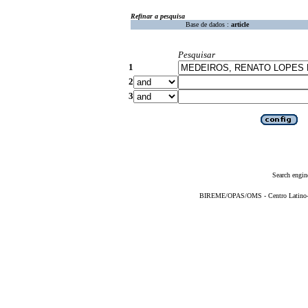
Refinar a pesquisa
Base de dados :
article
Pesquisar
1
2
3
Search engin
BIREME/OPAS/OMS - Centro Latino-Am