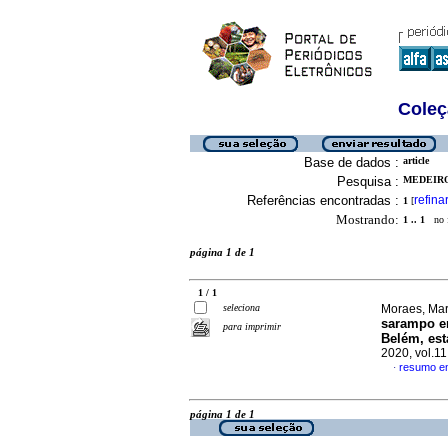
Coleç
Base de dados :
article
Pesquisa :
MEDEIRO
Referências encontradas :
refina
1
[
Mostrando:
1 .. 1
no f
página 1 de 1
1 / 1
seleciona
Moraes, Mar
sarampo em
para imprimir
Belém, est
2020, vol.1
resumo e
·
página 1 de 1